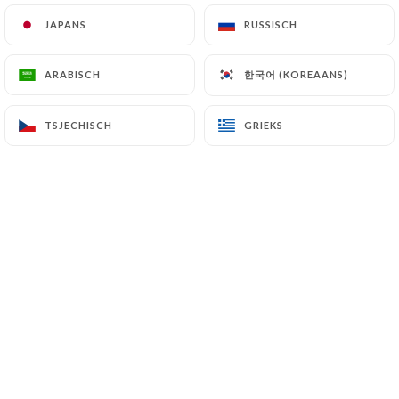
JAPANS
JAPANS
RUSSISCH
RUSSISCH
Au cœur du quartier d'affaires de la
한국어 (KOREAANS)
한국어 (KOREAANS)
ARABISCH
ARABISCH
Défense, Le Mond vous ouvre ses
portes pour une belle aventure
TSJECHISCH
TSJECHISCH
GRIEKS
GRIEKS
gastronomique dans un cadre
contemporain et chaleureux. Nos plats
sont élaborés uniquement à partir de
produits frais en fonction du marché.
Nous avons aussi pensé "afterwork"
avec une carte sympathique, idéale
pour vous détendre entre ami(e)s
autour d'un verre.
Pour les repas d'affaires ou groupes, un