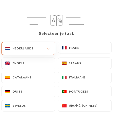
Vandaag geopend tot :tijd
Selecteer je taal:
Selecteer je taal:
Le Mond
FRANS
FRANS
NEDERLANDS
NEDERLANDS
939 REVIEW
ENGELS
ENGELS
SPAANS
SPAANS
RESTAURANT - BAR - LOUNGE
1 Square Des Corolles
CATALAANS
CATALAANS
ITALIAANS
ITALIAANS
92400 Courbevoie France
DUITS
DUITS
PORTUGEES
PORTUGEES
简体中文 (CHINEES)
简体中文 (CHINEES)
ZWEEDS
ZWEEDS
Wie zijn wij?