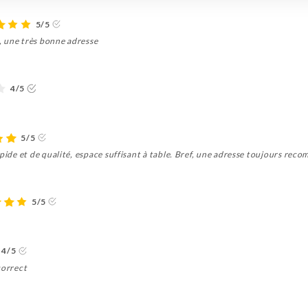
5/5
e, une très bonne adresse
4/5
5/5
apide et de qualité, espace suffisant à table. Bref, une adresse toujours re
5/5
4/5
correct