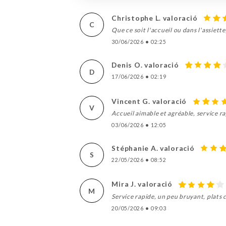
Christophe L. valoració
C
Que ce soit l'accueil ou dans l'assiett
30/06/2026
•
02:25
Denis O. valoració
D
17/06/2026
•
02:19
Vincent G. valoració
V
Accueil aimable et agréable, service r
03/06/2026
•
12:05
Stéphanie A. valoració
S
22/05/2026
•
08:52
Mira J. valoració
M
Service rapide, un peu bruyant, plats 
20/05/2026
•
09:03