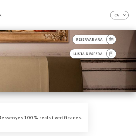
R
CA
RESERVAR ARA
LLISTA D’ESPERA
essenyes 100 % reals i verificades.