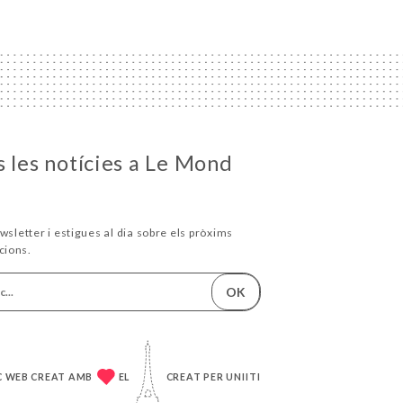
s les notícies a Le Mond
wsletter i estigues al dia sobre els pròxims
cions.
OK
C WEB CREAT AMB
EL
CREAT PER
UNIITI