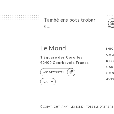
També ens pots trobar
a…
Le Mond
INIC
GAL
1 Square des Corolles
RES
92400 Courbevoie France
CAR
+33147759711
CON
AVI
CA
© COPYRIGHT :ANY - LE MOND - TOTS ELS DRETS R