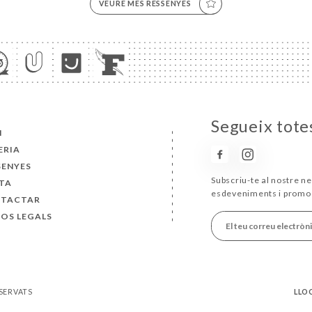
VEURE MÉS RESSENYES
Segueix tote
I
ERIA
SENYES
Subscriu-te al nostre ne
TA
esdeveniments i promo
TACTAR
SOS LEGALS
ESERVATS
LLO