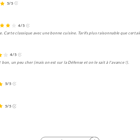
5/5
4/5
 Carte classique avec une bonne cuisine. Tarifs plus raisonnable que certain
4/5
t bon, un peu cher (mais on est sur la Défense et on le sait à l'avance !).
5/5
5/5