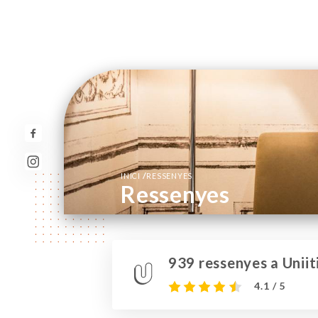
/
INICI
RESSENYES
Ressenyes
939 ressenyes a Uniit
4.1 / 5