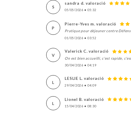
sandra d. valoració
S
05/05/2026
•
05:32
Pierre-Yves m. valoració
P
Pratique pour déjeuner centre Défense.
01/05/2026
•
03:52
Valerick C. valoració
V
On est bien accueilli, c'est rapide, c'es
30/04/2026
•
04:19
LESLIE L. valoració
L
29/04/2026
•
04:09
Lionel B. valoració
L
15/04/2026
•
08:30