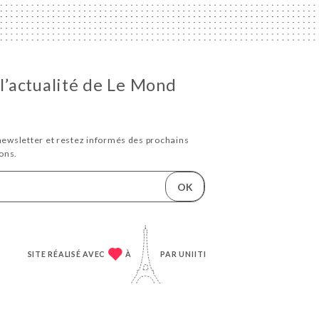
 l’actualité de Le Mond
newsletter et restez informés des prochains
ons.
OK
SITE RÉALISÉ AVEC
À
PAR
UNIITI